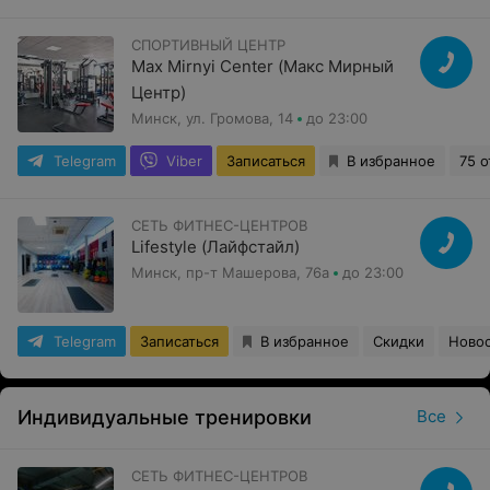
СПОРТИВНЫЙ ЦЕНТР
Max Mirnyi Center (Макс Мирный
Центр)
Минск, ул. Громова, 14
до 23:00
Telegram
Viber
Записаться
В избранное
75 
СЕТЬ ФИТНЕС-ЦЕНТРОВ
Lifestyle (Лайфстайл)
Минск, пр-т Машерова, 76а
до 23:00
Telegram
Записаться
В избранное
Скидки
Ново
Индивидуальные тренировки
Все
СЕТЬ ФИТНЕС-ЦЕНТРОВ