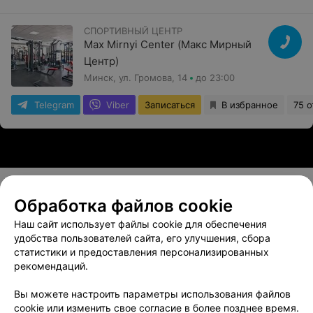
СПОРТИВНЫЙ ЦЕНТР
Max Mirnyi Center (Макс Мирный
Центр)
Минск, ул. Громова, 14
до 23:00
Telegram
Viber
Записаться
В избранное
75 
Обработка файлов cookie
О проекте
Новости проекта
Размещение рекламы
Наш сайт использует файлы cookie для обеспечения
Вакансии
Публичный договор
Способы оплаты
удобства пользователей сайта, его улучшения, сбора
статистики и предоставления персонализированных
Публичный договор по использованию сервиса
рекомендаций.
«Афиша»
Пользовательское соглашение
Вы можете настроить параметры использования файлов
cookie или изменить свое согласие в более позднее время.
Написать в поддержку