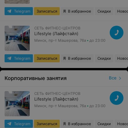
Telegram
Записаться
В избранное
Скидки
Ново
СЕТЬ ФИТНЕС-ЦЕНТРОВ
Lifestyle (Лайфстайл)
Минск, пр-т Машерова, 76а
до 23:00
Telegram
Записаться
В избранное
Скидки
Ново
Корпоративные занятия
Все
СЕТЬ ФИТНЕС-ЦЕНТРОВ
Lifestyle (Лайфстайл)
Минск, пр-т Машерова, 76а
до 23:00
Telegram
Записаться
В избранное
Скидки
Ново