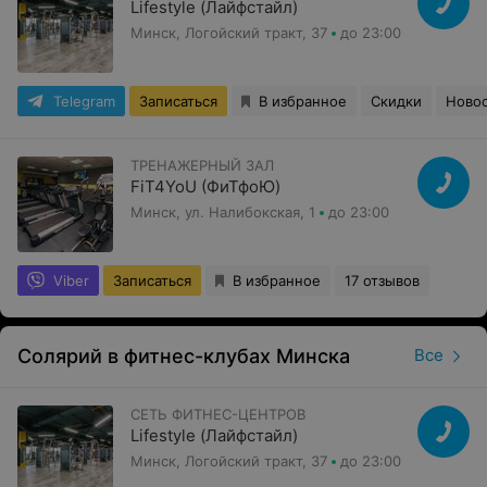
Lifestyle (Лайфстайл)
Минск, Логойский тракт, 37
до 23:00
Telegram
Записаться
В избранное
Скидки
Ново
ТРЕНАЖЕРНЫЙ ЗАЛ
FiT4YoU (ФиТфоЮ)
Минск, ул. Налибокская, 1
до 23:00
Viber
Записаться
В избранное
17 отзывов
Солярий в фитнес-клубах Минска
Все
СЕТЬ ФИТНЕС-ЦЕНТРОВ
Lifestyle (Лайфстайл)
Минск, Логойский тракт, 37
до 23:00